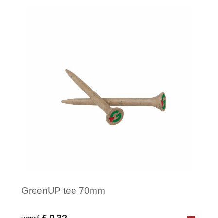
Minimale afname: 250
GreenUP tee 70mm
€ 0,32