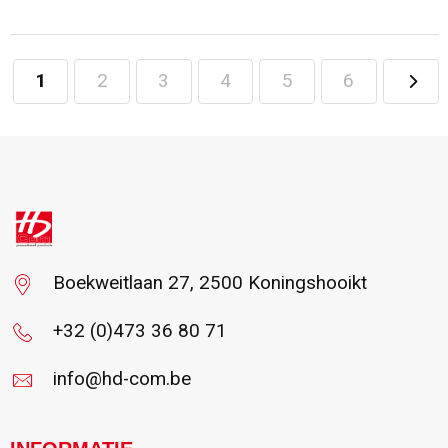
1
2
3
4
5
6
Minimale afname: 8
Boekweitlaan 27, 2500 Koningshooikt
+32 (0)473 36 80 71
info@hd-com.be