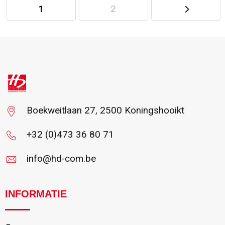
1
2
Minimale afname: 25
Boekweitlaan 27, 2500 Koningshooikt
+32 (0)473 36 80 71
info@hd-com.be
INFORMATIE