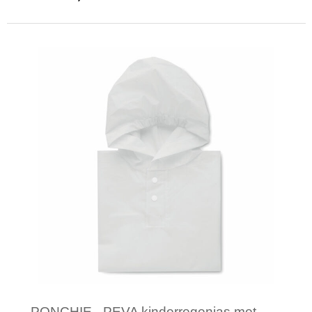
Minimale afname: 17
PONCHIE - PEVA kinderregenjas met