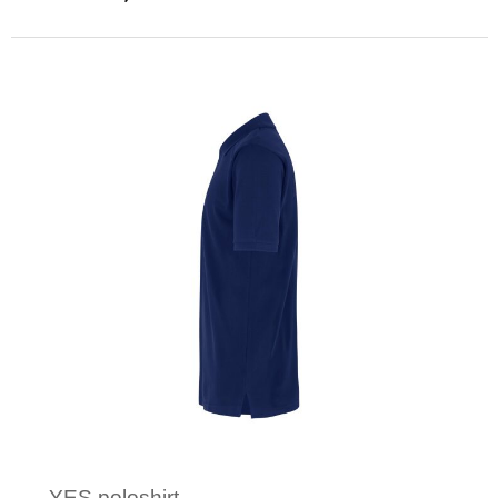
Minimale afname: 3
YES poloshirt