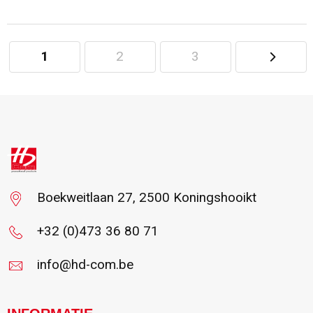
1
2
3
Minimale afname: 1
Boekweitlaan 27, 2500 Koningshooikt
+32 (0)473 36 80 71
info@hd-com.be