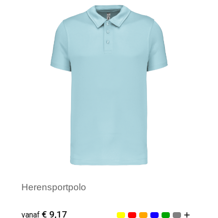
Minimale afname: 3
Herensportpolo
€ 9,17
vanaf