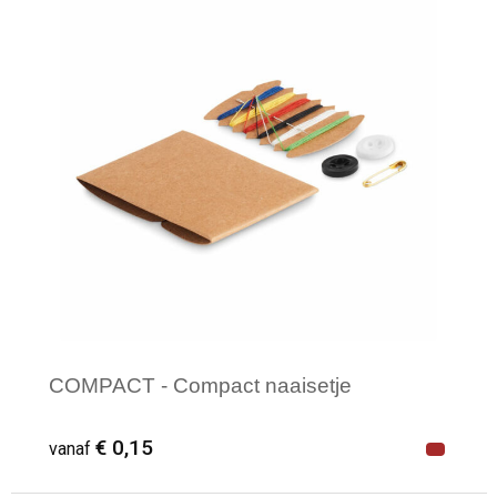
Veiligheid, Auto en Fiets
Sweaters
Vrije tijd en Strand
T-Shirts
Waterflesjes
Veiligheidssignalering en Verlichting
Veiligheidsvesten en Veiligheidshesjes
Vesten
Oog- en gelaatsbescherming
Gehoorbescherming
COMPACT - Compact naaisetje
Ademhalingsbescherming
€ 0,15
vanaf