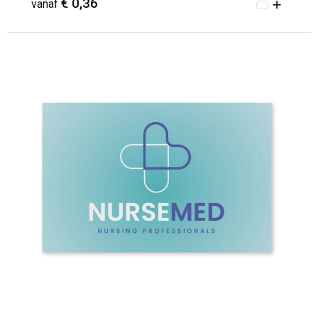
€ 0,36
vanaf
Minimale afname: 52