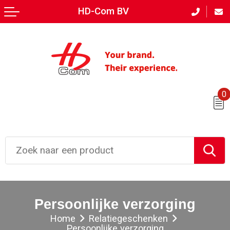
HD-Com BV
Terug
Terug
Terug
Terug
Terug
Terug
Terug
Aanstekers
T-Shirts
Horeca textiel en accessoires
Bodywarmers
Afvalpalen en bakken
Matten en kleden
Engels
Anti-stress
Polo's
Hoteltextiel
Broeken
Banners
Counters
Frans
Bidons en Sportflessen
Sweaters
Been- en voetbescherming
Caps, Hoeden en Mutsen
Afzetpalen
Houders
0
Nederlands
Feestartikelen
Bodywarmers
Bodywarmers
Gilets
Vlaggen
Stands, displays en beursmaterialen
Huis, Tuin en Keuken
Jassen
Broeken en Rokken
Handschoenen en Sjaals
Borden
Borden
Kantoor en Zakelijk
Handschoenen en Sjaals
Caps, Hoeden en Mutsen
Jassen
Stoepborden
Kliklijsten
Persoonlijke verzorging
Kerst
Badtextiel en Douche
E.H.B.O.
Kleding sets
Tenten
Home
Relatiegeschenken
Persoonlijke verzorging