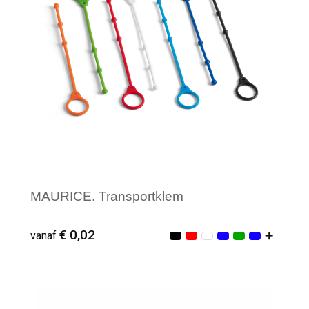
Schrijfwaren
Regenkleding
Overhemden
Zwemkleding
Sleutelhangers
Schoenen
Polo's
Snoepgoed
Vesten
Reflecterende polo's
Spellen
Reflecterende vesten
Sport
Regenkleding
MAURICE. Transportklem
Draagtassen
Restauranttextiel
€ 0,02
vanaf
Themapakketten
Schoenen
USB Sticks
Schorten en Sloven
Minimale afname: 1.250