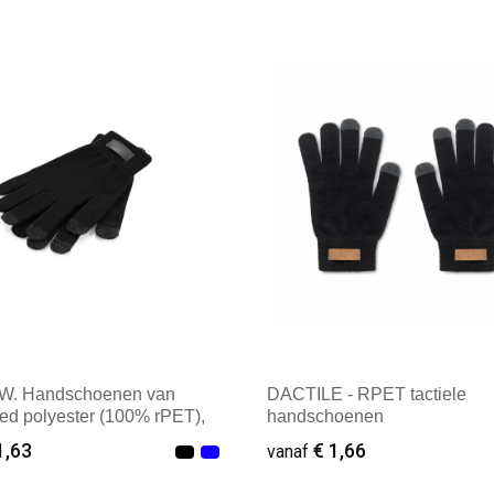
male afname: 12
Minimale afname: 16
. Handschoenen van
DACTILE - RPET tactiele
ed polyester (100% rPET),
handschoenen
h tips
1,63
€ 1,66
vanaf