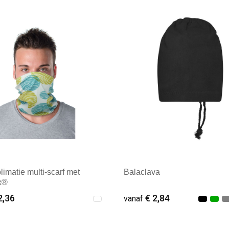
male afname: 10
Minimale afname: 9
limatie multi-scarf met
Balaclava
x®
2,36
€ 2,84
vanaf