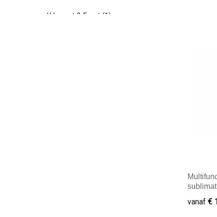
J.Harvest & Frost
(1)
K-up
(17)
Mini
Kingcap
(6)
Malfini
(1)
mbw
(1)
Result
(8)
Spasso
(22)
Timberland
(1)
Toppoint
(1)
Multifun
sublimat
XD Collection
(2)
€ 
vanaf