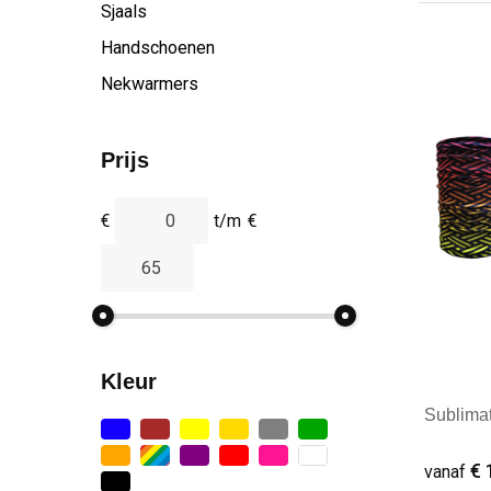
Sjaals
Handschoenen
Nekwarmers
Prijs
€
t/m
€
Kleur
Sublimat
€ 
vanaf