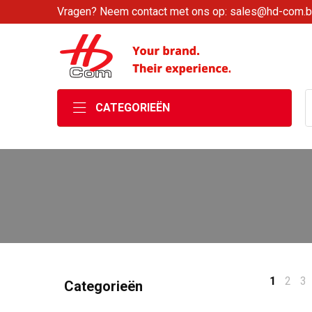
Vragen? Neem contact met ons op: sales@hd-com.
CATEGORIEËN
1
2
3
Categorieën