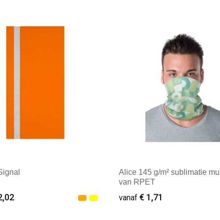
male afname: 16
Minimale afname: 14
Signal
Alice 145 g/m² sublimatie mul
van RPET
2,02
€ 1,71
vanaf