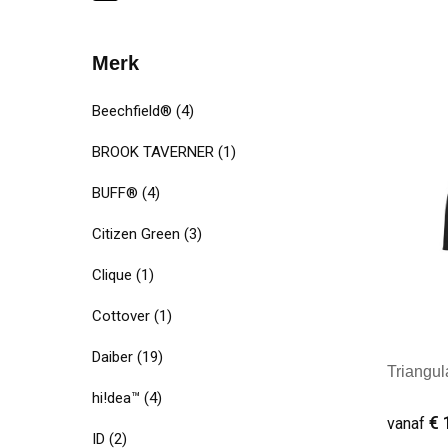
Merk
Mini
Beechfield®
(4)
BROOK TAVERNER
(1)
BUFF®
(4)
Citizen Green
(3)
Clique
(1)
Cottover
(1)
Daiber
(19)
Triangul
hi!dea™
(4)
€ 
vanaf
ID
(2)