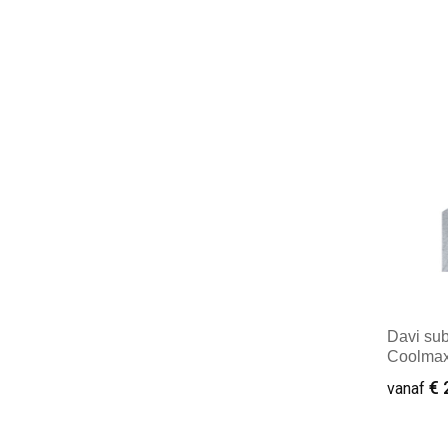
Mini
Davi sub
Coolma
€ 
vanaf