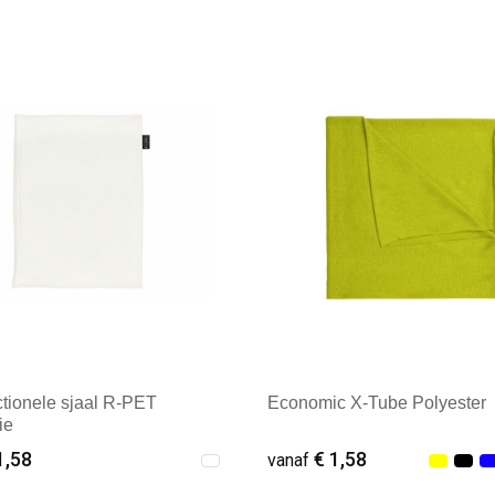
male afname: 21
Minimale afname: 19
ctionele sjaal R-PET
Economic X-Tube Polyester
ie
1,58
€ 1,58
vanaf