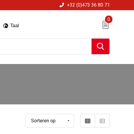
+32 (0)473 36 80 71
0
Taal