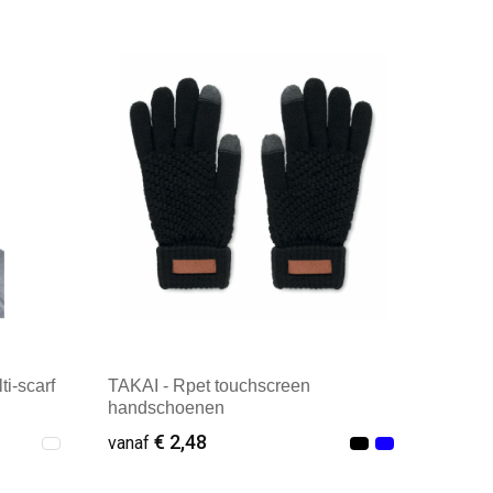
Minimale afname: 14
ti-scarf
TAKAI - Rpet touchscreen
handschoenen
€ 2,48
vanaf