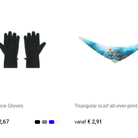
male afname: 13
Minimale afname: 50
ece Gloves
Triangular scarf all-over-print
2,67
€ 2,91
vanaf