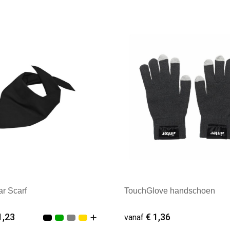
male afname: 50
Minimale afname: 21
ar Scarf
TouchGlove handschoen
1,23
€ 1,36
vanaf