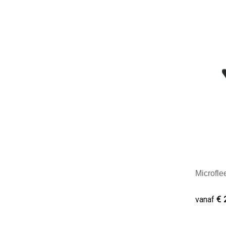
Mini
Microfle
€ 
vanaf