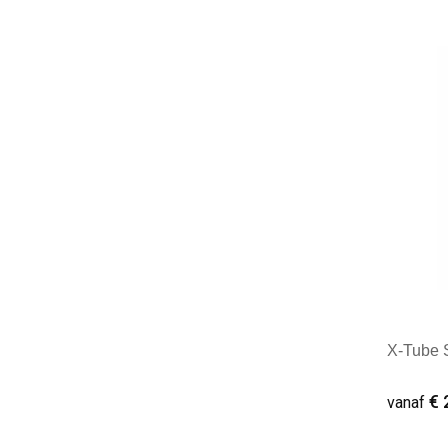
Mini
X-Tube 
€ 
vanaf