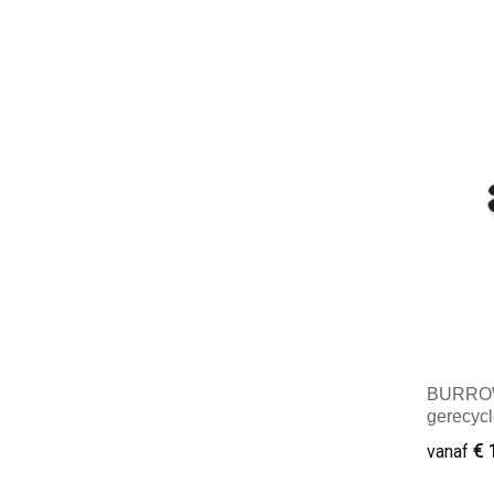
Mini
BURROW
gerecycl
met touc
€ 
vanaf