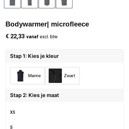
Schrijfwaren
Regenkleding
Overhemden
Zwemkleding
Bodywarmer| microfleece
Sleutelhangers
Schoenen
Polo's
€ 22,33
vanaf
excl. btw
Snoepgoed
Vesten
Reflecterende polo's
Spellen
Reflecterende vesten
Stap 1: Kies je kleur
Sport
Regenkleding
Marine
Zwart
Draagtassen
Restauranttextiel
Stap 2: Kies je maat
Themapakketten
Schoenen
XS
USB Sticks
Schorten en Sloven
S