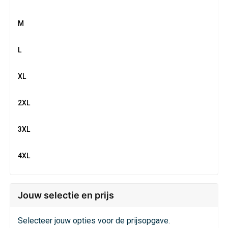
Veiligheid, Auto en Fiets
Sweaters
M
Vrije tijd en Strand
T-Shirts
L
Waterflesjes
Veiligheidssignalering en Verlichting
XL
Veiligheidsvesten en Veiligheidshesjes
2XL
Vesten
3XL
Oog- en gelaatsbescherming
4XL
Gehoorbescherming
Ademhalingsbescherming
Jouw selectie en prijs
Selecteer jouw opties voor de prijsopgave.