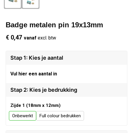
Schrijfwaren
Regenkleding
Overhemden
Zwemkleding
Badge metalen pin 19x13mm
Sleutelhangers
Schoenen
Polo's
€ 0,47
vanaf
excl. btw
Snoepgoed
Vesten
Reflecterende polo's
Spellen
Reflecterende vesten
Stap 1: Kies je aantal
Sport
Regenkleding
Vul hier een aantal in
Draagtassen
Restauranttextiel
Stap 2: Kies je bedrukking
Themapakketten
Schoenen
Zijde 1 (18mm x 12mm)
Onbewerkt
Full colour
USB Sticks
Schorten en Sloven