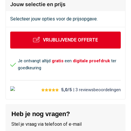
Veiligheid, Auto en Fiets
Sweaters
Jouw selectie en prijs
Vrije tijd en Strand
T-Shirts
Selecteer jouw opties voor de prijsopgave.
Waterflesjes
Veiligheidssignalering en Verlichting
VRIJBLIJVENDE OFFERTE
Veiligheidsvesten en Veiligheidshesjes
Je ontvangt altijd
gratis
een
digitale proefdruk
ter
Vesten
goedkeuring
Oog- en gelaatsbescherming
5,0/5
| 3
reviews
beoordelingen
Gehoorbescherming
Ademhalingsbescherming
Heb je nog vragen?
Stel je vraag via telefoon of e-mail