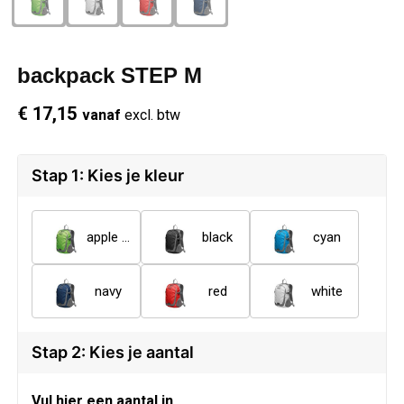
Schrijfwaren
Regenkleding
Overhemden
Zwemkleding
backpack STEP M
Sleutelhangers
Schoenen
Polo's
€ 17,15
vanaf
excl. btw
Snoepgoed
Vesten
Reflecterende polo's
Spellen
Reflecterende vesten
Stap 1: Kies je kleur
Sport
Regenkleding
apple green
black
cyan
Draagtassen
Restauranttextiel
navy
red
white
Themapakketten
Schoenen
Stap 2: Kies je aantal
USB Sticks
Schorten en Sloven
Vul hier een aantal in