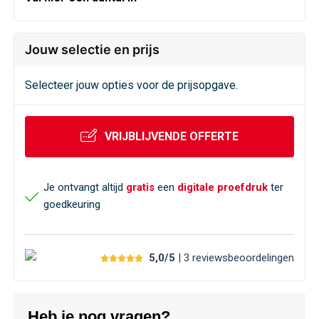
Veiligheid, Auto en Fiets
Sweaters
Vrije tijd en Strand
T-Shirts
Jouw selectie en prijs
Waterflesjes
Veiligheidssignalering en Verlichting
Selecteer jouw opties voor de prijsopgave.
Veiligheidsvesten en Veiligheidshesjes
VRIJBLIJVENDE OFFERTE
Vesten
Je ontvangt altijd
gratis
een
digitale proefdruk
ter
Oog- en gelaatsbescherming
goedkeuring
Gehoorbescherming
5,0/5
| 3
reviews
beoordelingen
Ademhalingsbescherming
Heb je nog vragen?