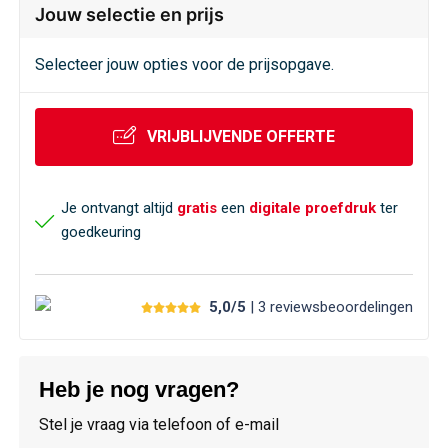
Veiligheid, Auto en Fiets
Sweaters
Jouw selectie en prijs
Vrije tijd en Strand
T-Shirts
Selecteer jouw opties voor de prijsopgave.
Waterflesjes
Veiligheidssignalering en Verlichting
VRIJBLIJVENDE OFFERTE
Veiligheidsvesten en Veiligheidshesjes
Je ontvangt altijd
gratis
een
digitale proefdruk
ter
Vesten
goedkeuring
Oog- en gelaatsbescherming
5,0/5
| 3
reviews
beoordelingen
Gehoorbescherming
Ademhalingsbescherming
Heb je nog vragen?
Stel je vraag via telefoon of e-mail