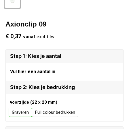
Schrijfwaren
Regenkleding
Overhemden
Zwemkleding
Axionclip 09
Sleutelhangers
Schoenen
Polo's
€ 0,37
vanaf
excl. btw
Snoepgoed
Vesten
Reflecterende polo's
Spellen
Reflecterende vesten
Stap 1: Kies je aantal
Sport
Regenkleding
Vul hier een aantal in
Draagtassen
Restauranttextiel
Stap 2: Kies je bedrukking
Themapakketten
Schoenen
voorzijde (22 x 20 mm)
Graveren
Full colour
USB Sticks
Schorten en Sloven