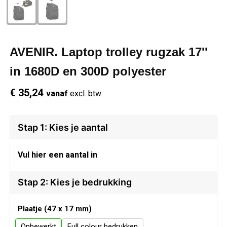
Schrijfwaren
Regenkleding
Overhemden
Zwemkleding
Sleutelhangers
Schoenen
Polo's
AVENIR. Laptop trolley rugzak 17''
Snoepgoed
Vesten
Reflecterende polo's
in 1680D en 300D polyester
€ 35,24
vanaf
excl. btw
Spellen
Reflecterende vesten
Sport
Regenkleding
Stap 1: Kies je aantal
Draagtassen
Restauranttextiel
Vul hier een aantal in
Themapakketten
Schoenen
Stap 2: Kies je bedrukking
USB Sticks
Schorten en Sloven
Plaatje (47 x 17 mm)
Onbewerkt
Full colour