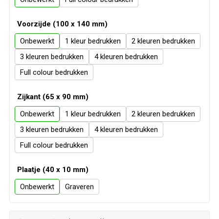
Veiligheid, Auto en Fiets
Sweaters
Voorzijde (100 x 140 mm)
Vrije tijd en Strand
T-Shirts
Onbewerkt
1
2
Waterflesjes
Veiligheidssignalering en Verlichting
3
4
Full colour
Veiligheidsvesten en Veiligheidshesjes
Zijkant (65 x 90 mm)
Vesten
Onbewerkt
1
2
3
4
Oog- en gelaatsbescherming
Full colour
Gehoorbescherming
Plaatje (40 x 10 mm)
Ademhalingsbescherming
Onbewerkt
Graveren