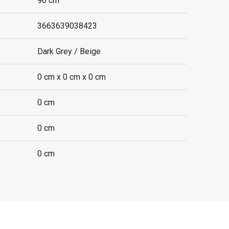
96 cm
3663639038423
Dark Grey / Beige
0 cm x 0 cm x 0 cm
0 cm
0 cm
0 cm