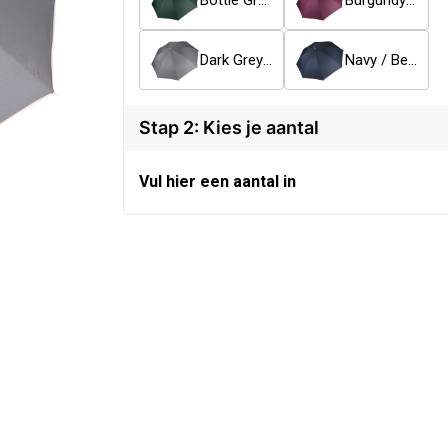
Bottle Green / Beige
Burgundy / Beige
Dark Grey / Beige
Navy / Beige
Stap 2: Kies je aantal
Vul hier een aantal in