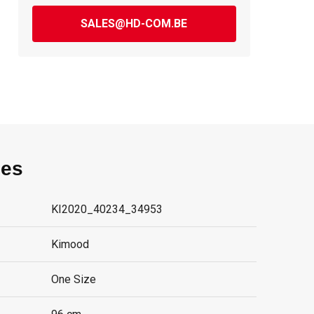
SALES@HD-COM.BE
ies
KI2020_40234_34953
Kimood
One Size