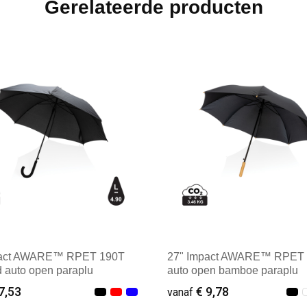
Gerelateerde producten
pact AWARE™ RPET 190T
27" Impact AWARE™ RPET
d auto open paraplu
auto open bamboe paraplu
7,53
€ 9,78
vanaf