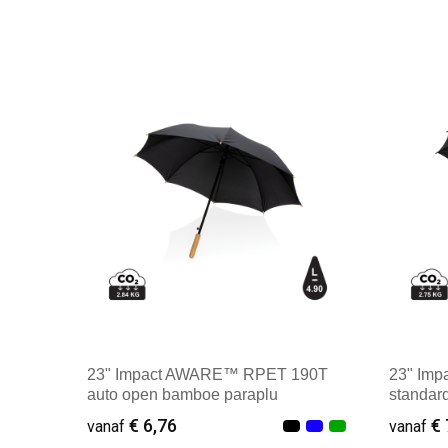
23" Impact AWARE™ RPET 190T
23" Im
auto open bamboe paraplu
standar
€ 6,76
€ 
vanaf
vanaf