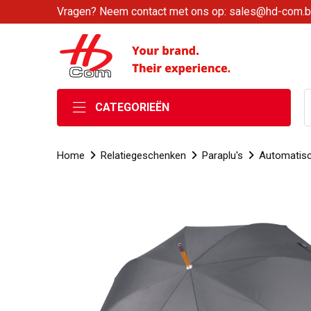
Vragen? Neem contact met ons op: sales@hd-com.
CATEGORIEËN
Home
Relatiegeschenken
Paraplu's
Automatisc