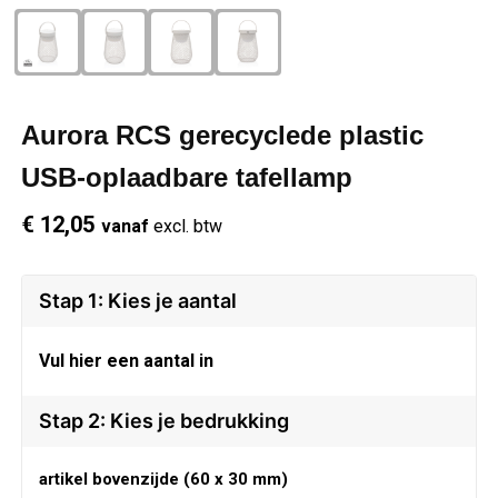
Schrijfwaren
Regenkleding
Overhemden
Zwemkleding
Sleutelhangers
Schoenen
Polo's
Aurora RCS gerecyclede plastic
Snoepgoed
Vesten
Reflecterende polo's
USB-oplaadbare tafellamp
Spellen
Reflecterende vesten
€ 12,05
vanaf
excl. btw
Sport
Regenkleding
Stap 1: Kies je aantal
Draagtassen
Restauranttextiel
Vul hier een aantal in
Themapakketten
Schoenen
Stap 2: Kies je bedrukking
USB Sticks
Schorten en Sloven
artikel bovenzijde (60 x 30 mm)