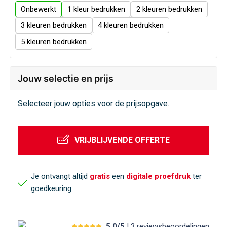
Veiligheid, Auto en Fiets
Sweaters
Onbewerkt
1
2
3
4
Vrije tijd en Strand
T-Shirts
5
Waterflesjes
Veiligheidssignalering en Verlichting
Jouw selectie en prijs
Veiligheidsvesten en Veiligheidshesjes
Selecteer jouw opties voor de prijsopgave.
Vesten
Oog- en gelaatsbescherming
VRIJBLIJVENDE OFFERTE
Gehoorbescherming
Je ontvangt altijd
gratis
een
digitale proefdruk
ter
goedkeuring
Ademhalingsbescherming
5,0/5
| 3
reviews
beoordelingen