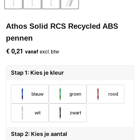
Schrijfwaren
Regenkleding
Overhemden
Zwemkleding
Athos Solid RCS Recycled ABS
Sleutelhangers
Schoenen
Polo's
pennen
Snoepgoed
Vesten
Reflecterende polo's
€ 0,21
vanaf
excl. btw
Spellen
Reflecterende vesten
Stap 1: Kies je kleur
Sport
Regenkleding
Draagtassen
Restauranttextiel
blauw
groen
rood
Themapakketten
Schoenen
wit
zwart
USB Sticks
Schorten en Sloven
Stap 2: Kies je aantal