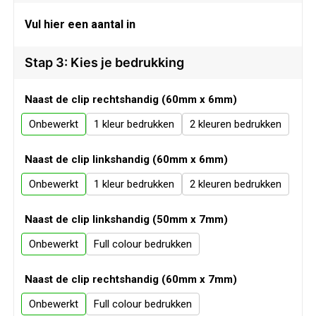
Veiligheid, Auto en Fiets
Sweaters
Vul hier een aantal in
Vrije tijd en Strand
T-Shirts
Stap 3: Kies je bedrukking
Waterflesjes
Veiligheidssignalering en Verlichting
Naast de clip rechtshandig (60mm x 6mm)
Veiligheidsvesten en Veiligheidshesjes
Onbewerkt
1
2
Vesten
Naast de clip linkshandig (60mm x 6mm)
Onbewerkt
1
2
Oog- en gelaatsbescherming
Naast de clip linkshandig (50mm x 7mm)
Gehoorbescherming
Onbewerkt
Full colour
Ademhalingsbescherming
Naast de clip rechtshandig (60mm x 7mm)
Onbewerkt
Full colour