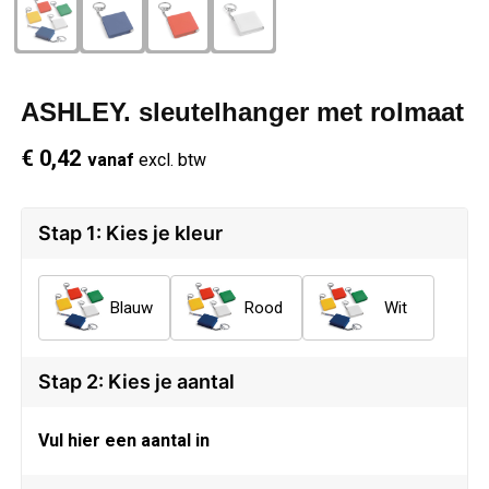
Schrijfwaren
Regenkleding
Overhemden
Zwemkleding
Sleutelhangers
Schoenen
Polo's
ASHLEY. sleutelhanger met rolmaat
Snoepgoed
Vesten
Reflecterende polo's
€ 0,42
vanaf
excl. btw
Spellen
Reflecterende vesten
Stap 1: Kies je kleur
Sport
Regenkleding
Blauw
Rood
Wit
Draagtassen
Restauranttextiel
Themapakketten
Schoenen
Stap 2: Kies je aantal
USB Sticks
Schorten en Sloven
Vul hier een aantal in