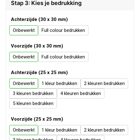
Veiligheid, Auto en Fiets
Sweaters
Stap 3: Kies je bedrukking
Vrije tijd en Strand
T-Shirts
Achterzijde (30 x 30 mm)
Onbewerkt
Full colour
Waterflesjes
Veiligheidssignalering en Verlichting
Voorzijde (30 x 30 mm)
Veiligheidsvesten en Veiligheidshesjes
Onbewerkt
Full colour
Vesten
Achterzijde (25 x 25 mm)
Onbewerkt
1
2
Oog- en gelaatsbescherming
3
4
Gehoorbescherming
5
Ademhalingsbescherming
Voorzijde (25 x 25 mm)
Onbewerkt
1
2