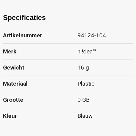
Specificaties
Artikelnummer
94124-104
Merk
hi!dea™
Gewicht
16 g
Materiaal
Plastic
Grootte
0 GB
Kleur
Blauw