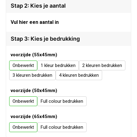
Veiligheid, Auto en Fiets
Sweaters
Stap 2: Kies je aantal
Vrije tijd en Strand
T-Shirts
Vul hier een aantal in
Waterflesjes
Veiligheidssignalering en Verlichting
Stap 3: Kies je bedrukking
Veiligheidsvesten en Veiligheidshesjes
voorzijde (55x45mm)
Onbewerkt
1
2
Vesten
3
4
Oog- en gelaatsbescherming
voorzijde (50x45mm)
Gehoorbescherming
Onbewerkt
Full colour
Ademhalingsbescherming
voorzijde (65x45mm)
Onbewerkt
Full colour