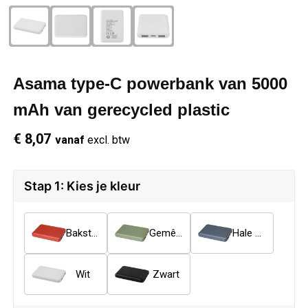
Schrijfwaren
Regenkleding
Overhemden
Zwemkleding
Sleutelhangers
Schoenen
Polo's
Asama type-C powerbank van 5000
Snoepgoed
Vesten
Reflecterende polo's
mAh van gerecycled plastic
Spellen
Reflecterende vesten
€ 8,07
vanaf
excl. btw
Sport
Regenkleding
Stap 1: Kies je kleur
Draagtassen
Restauranttextiel
Baksteen
Gemêleerd groen
Hale blauw
Themapakketten
Schoenen
Wit
Zwart
USB Sticks
Schorten en Sloven