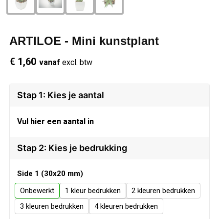
Schrijfwaren
Regenkleding
Overhemden
Zwemkleding
ARTILOE - Mini kunstplant
Sleutelhangers
Schoenen
Polo's
€ 1,60
vanaf
excl. btw
Snoepgoed
Vesten
Reflecterende polo's
Spellen
Reflecterende vesten
Stap 1: Kies je aantal
Sport
Regenkleding
Vul hier een aantal in
Draagtassen
Restauranttextiel
Stap 2: Kies je bedrukking
Themapakketten
Schoenen
Side 1 (30x20 mm)
Onbewerkt
1
2
USB Sticks
Schorten en Sloven
3
4