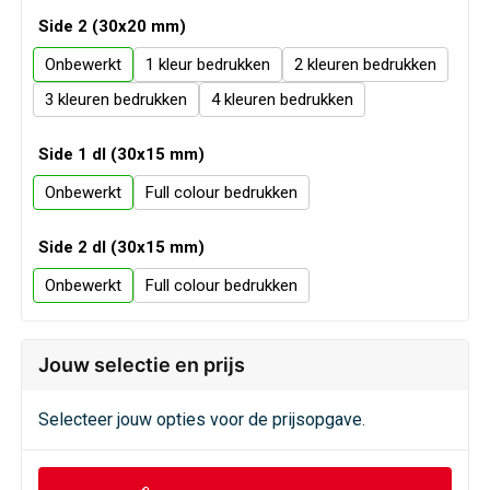
Veiligheid, Auto en Fiets
Sweaters
Side 2 (30x20 mm)
Vrije tijd en Strand
T-Shirts
Onbewerkt
1
2
3
4
Waterflesjes
Veiligheidssignalering en Verlichting
Side 1 dl (30x15 mm)
Veiligheidsvesten en Veiligheidshesjes
Onbewerkt
Full colour
Vesten
Side 2 dl (30x15 mm)
Onbewerkt
Full colour
Oog- en gelaatsbescherming
Gehoorbescherming
Jouw selectie en prijs
Ademhalingsbescherming
Selecteer jouw opties voor de prijsopgave.