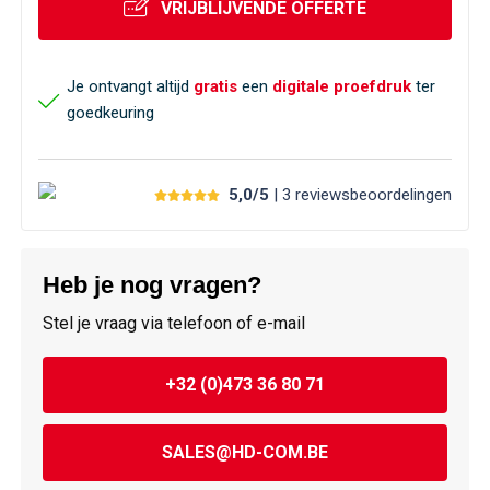
VRIJBLIJVENDE OFFERTE
Je ontvangt altijd
gratis
een
digitale proefdruk
ter
goedkeuring
5,0/5
| 3
reviews
beoordelingen
Heb je nog vragen?
Stel je vraag via telefoon of e-mail
+32 (0)473 36 80 71
SALES@HD-COM.BE