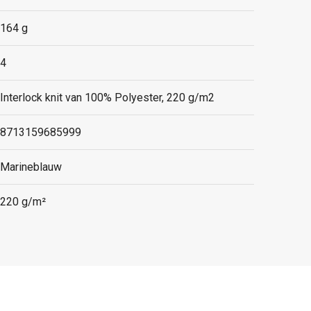
164 g
4
Interlock knit van 100% Polyester, 220 g/m2
8713159685999
Marineblauw
220 g/m²