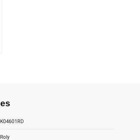
ies
K04601RD
Roly