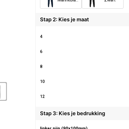
Marineblauw
Zwart
Stap 2: Kies je maat
4
6
8
10
12
Stap 3: Kies je bedrukking
linker pijp (90x100mm)