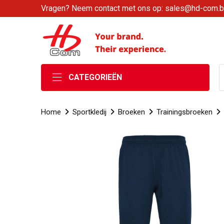
Vragen? Neem contact met ons op: sales@hd-com.
CATEGORIEËN
Home
Sportkledij
Broeken
Trainingsbroeken