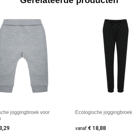
Gerelateerde producten
sche joggingbroek voor
Ecologische joggingbroek
n
8,29
€ 18,88
vanaf