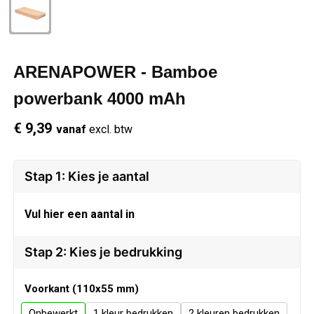
Schrijfwaren
Regenkleding
Overhemden
Zwemkleding
Sleutelhangers
Schoenen
Polo's
ARENAPOWER - Bamboe
Snoepgoed
Vesten
Reflecterende polo's
powerbank 4000 mAh
€ 9,39
vanaf
excl. btw
Spellen
Reflecterende vesten
Sport
Regenkleding
Stap 1: Kies je aantal
Draagtassen
Restauranttextiel
Vul hier een aantal in
Themapakketten
Schoenen
Stap 2: Kies je bedrukking
USB Sticks
Schorten en Sloven
Voorkant (110x55 mm)
Onbewerkt
1
2