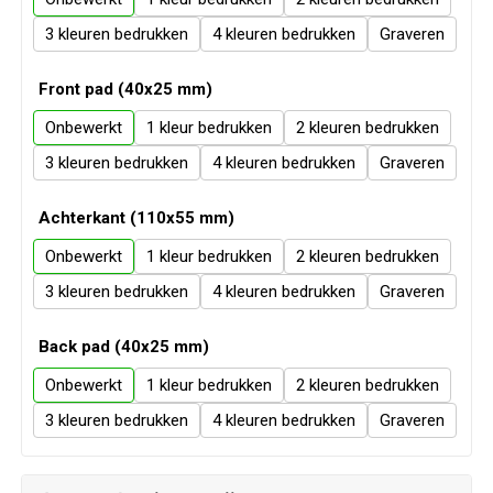
Veiligheid, Auto en Fiets
Sweaters
3
4
Graveren
Vrije tijd en Strand
T-Shirts
Front pad (40x25 mm)
Waterflesjes
Veiligheidssignalering en Verlichting
Onbewerkt
1
2
3
4
Graveren
Veiligheidsvesten en Veiligheidshesjes
Achterkant (110x55 mm)
Vesten
Onbewerkt
1
2
3
4
Graveren
Oog- en gelaatsbescherming
Back pad (40x25 mm)
Gehoorbescherming
Onbewerkt
1
2
Ademhalingsbescherming
3
4
Graveren