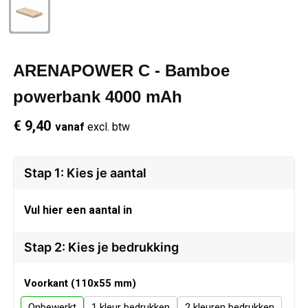
Schrijfwaren
Regenkleding
Overhemden
Zwemkleding
Sleutelhangers
Schoenen
Polo's
ARENAPOWER C - Bamboe
Snoepgoed
Vesten
Reflecterende polo's
powerbank 4000 mAh
€ 9,40
vanaf
excl. btw
Spellen
Reflecterende vesten
Sport
Regenkleding
Stap 1: Kies je aantal
Draagtassen
Restauranttextiel
Vul hier een aantal in
Themapakketten
Schoenen
Stap 2: Kies je bedrukking
USB Sticks
Schorten en Sloven
Voorkant (110x55 mm)
Onbewerkt
1
2