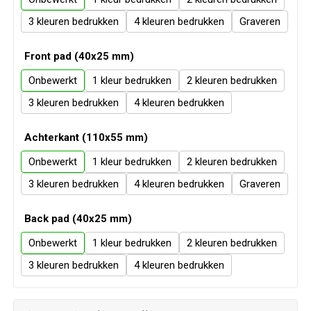
Veiligheid, Auto en Fiets
Sweaters
3
4
Graveren
Vrije tijd en Strand
T-Shirts
Front pad (40x25 mm)
Waterflesjes
Veiligheidssignalering en Verlichting
Onbewerkt
1
2
3
4
Veiligheidsvesten en Veiligheidshesjes
Achterkant (110x55 mm)
Vesten
Onbewerkt
1
2
3
4
Graveren
Oog- en gelaatsbescherming
Back pad (40x25 mm)
Gehoorbescherming
Onbewerkt
1
2
Ademhalingsbescherming
3
4