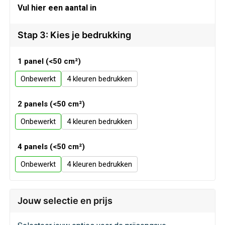
Veiligheid, Auto en Fiets
Sweaters
Vul hier een aantal in
Vrije tijd en Strand
T-Shirts
Stap 3: Kies je bedrukking
Waterflesjes
Veiligheidssignalering en Verlichting
1 panel (<50 cm²)
Onbewerkt
4
Veiligheidsvesten en Veiligheidshesjes
2 panels (<50 cm²)
Vesten
Onbewerkt
4
Oog- en gelaatsbescherming
4 panels (<50 cm²)
Gehoorbescherming
Onbewerkt
4
Ademhalingsbescherming
Jouw selectie en prijs