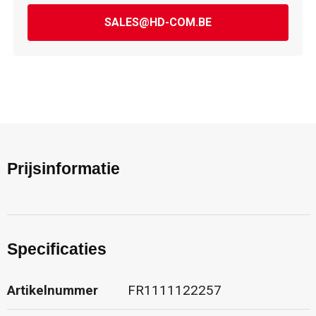
SALES@HD-COM.BE
Prijsinformatie
Specificaties
Artikelnummer
FR1111122257