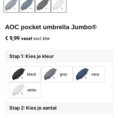
Schrijfwaren
Regenkleding
Overhemden
Zwemkleding
Sleutelhangers
Schoenen
Polo's
AOC pocket umbrella Jumbo®
Snoepgoed
Vesten
Reflecterende polo's
€ 9,99
vanaf
excl. btw
Spellen
Reflecterende vesten
Stap 1: Kies je kleur
Sport
Regenkleding
black
grey
navy
Draagtassen
Restauranttextiel
white
Themapakketten
Schoenen
USB Sticks
Schorten en Sloven
Stap 2: Kies je aantal