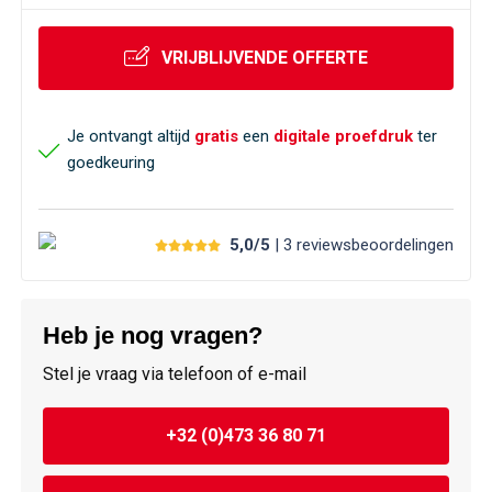
Veiligheid, Auto en Fiets
Sweaters
VRIJBLIJVENDE OFFERTE
Vrije tijd en Strand
T-Shirts
Waterflesjes
Veiligheidssignalering en Verlichting
Je ontvangt altijd
gratis
een
digitale proefdruk
ter
goedkeuring
Veiligheidsvesten en Veiligheidshesjes
Vesten
5,0/5
| 3
reviews
beoordelingen
Oog- en gelaatsbescherming
Heb je nog vragen?
Gehoorbescherming
Stel je vraag via telefoon of e-mail
Ademhalingsbescherming
+32 (0)473 36 80 71