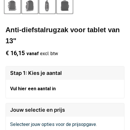
Schrijfwaren
Regenkleding
Overhemden
Zwemkleding
Sleutelhangers
Schoenen
Polo's
Anti-diefstalrugzak voor tablet van
Snoepgoed
Vesten
Reflecterende polo's
13"
€ 16,15
vanaf
excl. btw
Spellen
Reflecterende vesten
Sport
Regenkleding
Stap 1: Kies je aantal
Draagtassen
Restauranttextiel
Vul hier een aantal in
Themapakketten
Schoenen
Jouw selectie en prijs
USB Sticks
Schorten en Sloven
Selecteer jouw opties voor de prijsopgave.