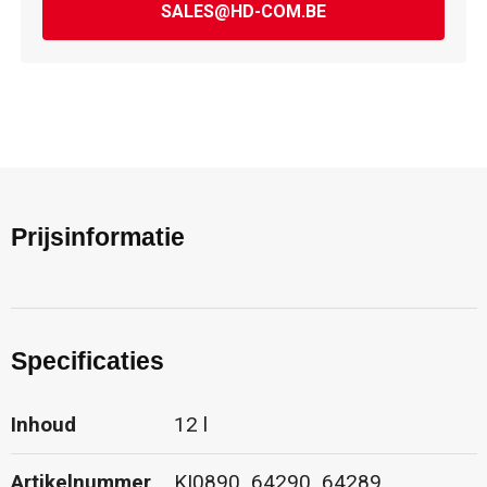
SALES@HD-COM.BE
Prijsinformatie
Specificaties
Inhoud
12 l
Artikelnummer
KI0890_64290_64289