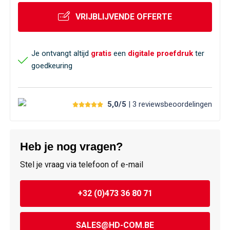
VRIJBLIJVENDE OFFERTE
Je ontvangt altijd
gratis
een
digitale proefdruk
ter
goedkeuring
5,0/5
| 3
reviews
beoordelingen
Heb je nog vragen?
Stel je vraag via telefoon of e-mail
+32 (0)473 36 80 71
SALES@HD-COM.BE