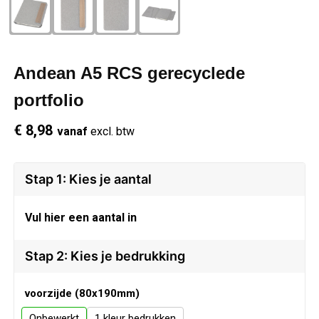
Schrijfwaren
Regenkleding
Overhemden
Zwemkleding
Sleutelhangers
Schoenen
Polo's
Andean A5 RCS gerecyclede
Snoepgoed
Vesten
Reflecterende polo's
portfolio
€ 8,98
vanaf
excl. btw
Spellen
Reflecterende vesten
Sport
Regenkleding
Stap 1: Kies je aantal
Draagtassen
Restauranttextiel
Vul hier een aantal in
Themapakketten
Schoenen
Stap 2: Kies je bedrukking
USB Sticks
Schorten en Sloven
voorzijde (80x190mm)
Onbewerkt
1