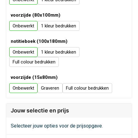
Veiligheid, Auto en Fiets
Sweaters
voorzijde (80x100mm)
Vrije tijd en Strand
T-Shirts
Onbewerkt
1
Waterflesjes
Veiligheidssignalering en Verlichting
notitieboek (100x180mm)
Veiligheidsvesten en Veiligheidshesjes
Onbewerkt
1
Full colour
Vesten
voorzijde (15x80mm)
Oog- en gelaatsbescherming
Onbewerkt
Graveren
Full colour
Gehoorbescherming
Jouw selectie en prijs
Ademhalingsbescherming
Selecteer jouw opties voor de prijsopgave.