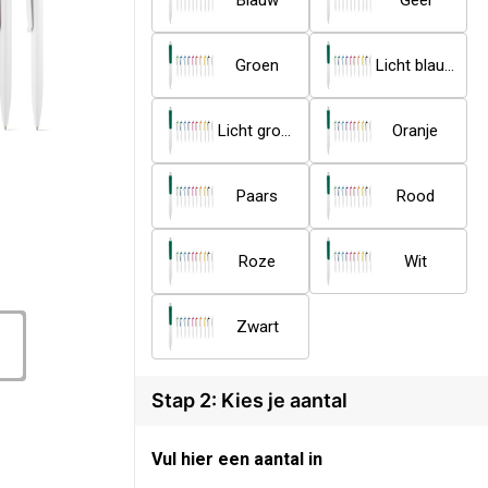
Blauw
Geel
Groen
Licht blauw
Licht groen
Oranje
Paars
Rood
Roze
Wit
Zwart
Stap 2: Kies je aantal
Vul hier een aantal in