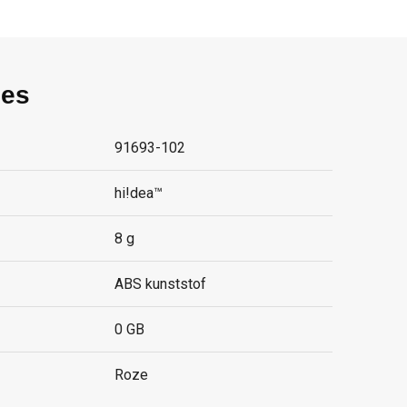
ies
91693-102
hi!dea™
8 g
ABS kunststof
0 GB
Roze