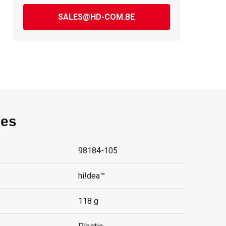
SALES@HD-COM.BE
ies
98184-105
hi!dea™
118 g