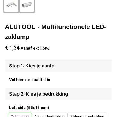
Schrijfwaren
Regenkleding
Overhemden
Zwemkleding
Sleutelhangers
Schoenen
Polo's
ALUTOOL - Multifunctionele LED-
Snoepgoed
Vesten
Reflecterende polo's
zaklamp
€ 1,34
vanaf
excl. btw
Spellen
Reflecterende vesten
Sport
Regenkleding
Stap 1: Kies je aantal
Draagtassen
Restauranttextiel
Vul hier een aantal in
Themapakketten
Schoenen
Stap 2: Kies je bedrukking
USB Sticks
Schorten en Sloven
Left side (55x15 mm)
Onbewerkt
1
2