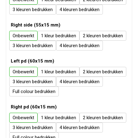
Veiligheid, Auto en Fiets
Sweaters
3
4
Vrije tijd en Strand
T-Shirts
Right side (55x15 mm)
Waterflesjes
Veiligheidssignalering en Verlichting
Onbewerkt
1
2
3
4
Veiligheidsvesten en Veiligheidshesjes
Left pd (60x15 mm)
Vesten
Onbewerkt
1
2
3
4
Oog- en gelaatsbescherming
Full colour
Gehoorbescherming
Right pd (60x15 mm)
Ademhalingsbescherming
Onbewerkt
1
2
3
4
Full colour