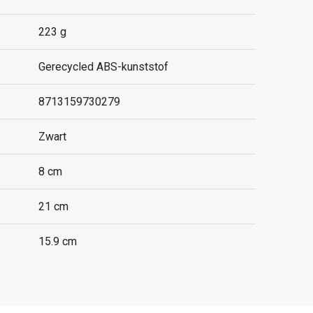
223 g
Gerecycled ABS-kunststof
8713159730279
Zwart
8 cm
21 cm
15.9 cm