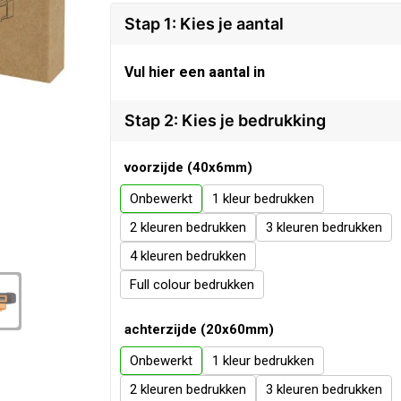
Stap 1: Kies je aantal
Vul hier een aantal in
Stap 2: Kies je bedrukking
voorzijde (40x6mm)
Onbewerkt
1
2
3
4
Full colour
achterzijde (20x60mm)
Onbewerkt
1
2
3