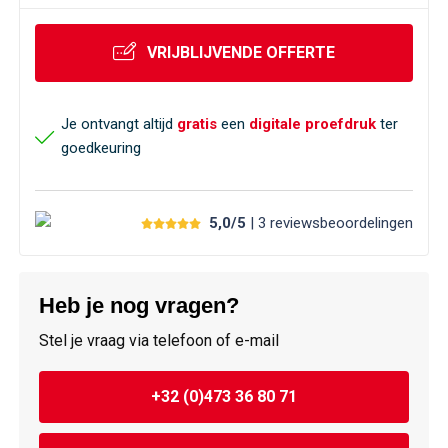
Veiligheid, Auto en Fiets
Sweaters
VRIJBLIJVENDE OFFERTE
Vrije tijd en Strand
T-Shirts
Waterflesjes
Veiligheidssignalering en Verlichting
Je ontvangt altijd
gratis
een
digitale proefdruk
ter
goedkeuring
Veiligheidsvesten en Veiligheidshesjes
Vesten
5,0/5
| 3
reviews
beoordelingen
Oog- en gelaatsbescherming
Heb je nog vragen?
Gehoorbescherming
Stel je vraag via telefoon of e-mail
Ademhalingsbescherming
+32 (0)473 36 80 71