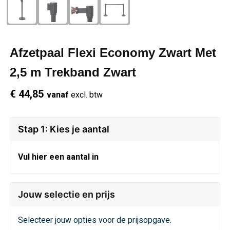
Schrijfwaren
Regenkleding
Overhemden
Zwemkleding
Sleutelhangers
Schoenen
Polo's
Afzetpaal Flexi Economy Zwart Met
Snoepgoed
Vesten
Reflecterende polo's
2,5 m Trekband Zwart
€ 44,85
vanaf
excl. btw
Spellen
Reflecterende vesten
Sport
Regenkleding
Stap 1: Kies je aantal
Draagtassen
Restauranttextiel
Vul hier een aantal in
Themapakketten
Schoenen
Jouw selectie en prijs
USB Sticks
Schorten en Sloven
Selecteer jouw opties voor de prijsopgave.