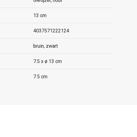
Gietijzer, hout
13 cm
4037571222124
bruin, zwart
7.5 x ø 13 cm
7.5 cm