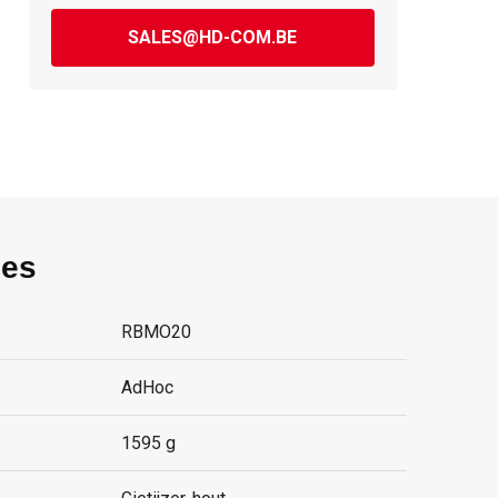
SALES@HD-COM.BE
ies
RBMO20
AdHoc
1595 g