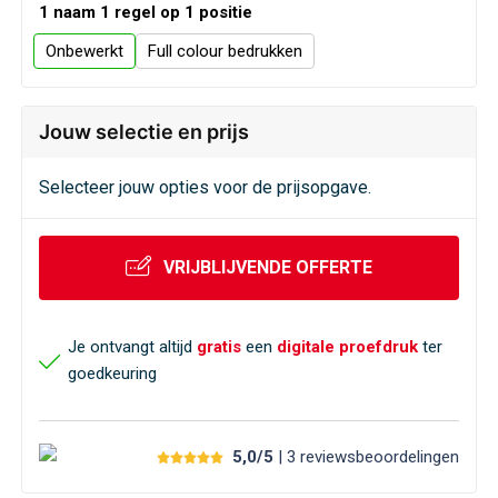
Veiligheid, Auto en Fiets
Sweaters
1 naam 1 regel op 1 positie
Onbewerkt
Full colour
Vrije tijd en Strand
T-Shirts
Waterflesjes
Veiligheidssignalering en Verlichting
Jouw selectie en prijs
Veiligheidsvesten en Veiligheidshesjes
Selecteer jouw opties voor de prijsopgave.
Vesten
VRIJBLIJVENDE OFFERTE
Oog- en gelaatsbescherming
Je ontvangt altijd
gratis
een
digitale proefdruk
ter
Gehoorbescherming
goedkeuring
Ademhalingsbescherming
5,0/5
| 3
reviews
beoordelingen