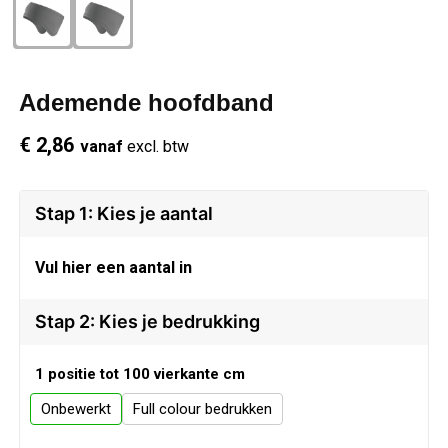
Schrijfwaren
Regenkleding
Overhemden
Zwemkleding
Sleutelhangers
Schoenen
Polo's
Ademende hoofdband
Snoepgoed
Vesten
Reflecterende polo's
€ 2,86
vanaf
excl. btw
Spellen
Reflecterende vesten
Stap 1: Kies je aantal
Sport
Regenkleding
Vul hier een aantal in
Draagtassen
Restauranttextiel
Stap 2: Kies je bedrukking
Themapakketten
Schoenen
1 positie tot 100 vierkante cm
USB Sticks
Schorten en Sloven
Onbewerkt
Full colour