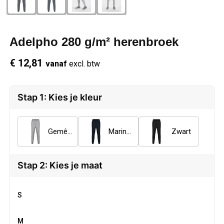
Schrijfwaren
Regenkleding
Overhemden
Zwemkleding
Adelpho 280 g/m² herenbroek
Sleutelhangers
Schoenen
Polo's
€ 12,81
vanaf
excl. btw
Snoepgoed
Vesten
Reflecterende polo's
Spellen
Reflecterende vesten
Stap 1: Kies je kleur
Sport
Regenkleding
Gemêleerd grijs
Marineblauw
Zwart
Draagtassen
Restauranttextiel
Stap 2: Kies je maat
Themapakketten
Schoenen
S
USB Sticks
Schorten en Sloven
M