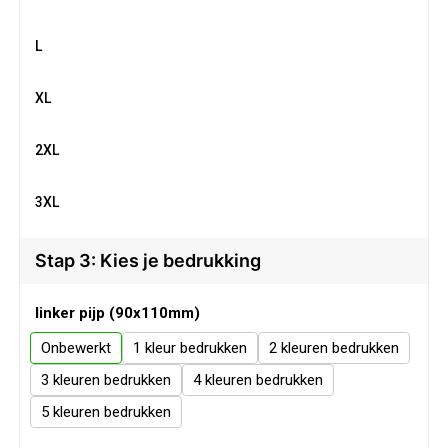
Veiligheid, Auto en Fiets
Sweaters
L
Vrije tijd en Strand
T-Shirts
XL
Waterflesjes
Veiligheidssignalering en Verlichting
2XL
Veiligheidsvesten en Veiligheidshesjes
3XL
Vesten
Stap 3: Kies je bedrukking
Oog- en gelaatsbescherming
linker pijp (90x110mm)
Gehoorbescherming
Onbewerkt
1
2
Ademhalingsbescherming
3
4
5