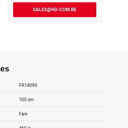
SALES@HD-COM.BE
ies
FR14095
105 cm
Fare