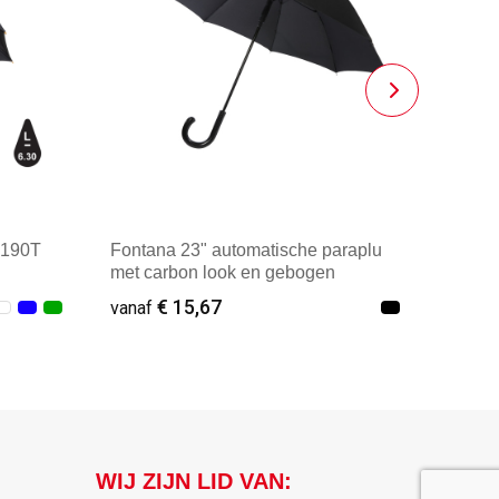
 190T
Fontana 23" automatische paraplu
met carbon look en gebogen
handvat
€ 15,67
vanaf
Vanaf : 2
WIJ ZIJN LID VAN: