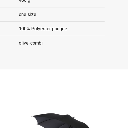
460 g
one size
100% Polyester pongee
olive-combi