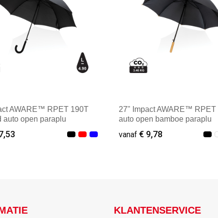
pact AWARE™ RPET 190T
27" Impact AWARE™ RPET
d auto open paraplu
auto open bamboe paraplu
7,53
€ 9,78
vanaf
f : 3
Vanaf : 2
MATIE
KLANTENSERVICE