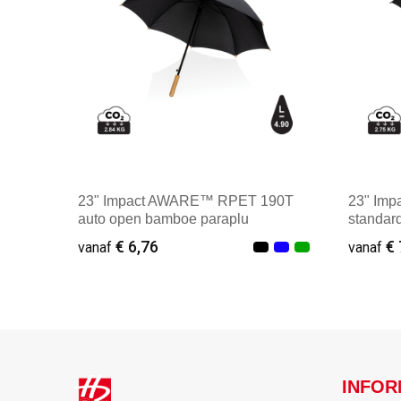
23" Impact AWARE™ RPET 190T
23" Im
auto open bamboe paraplu
standar
€ 6,76
€ 
vanaf
vanaf
Vanaf : 2
Vana
INFOR