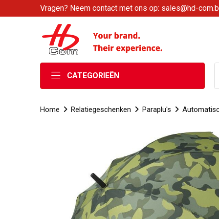
Vragen? Neem contact met ons op: sales@hd-com.
CATEGORIEËN
Home
Relatiegeschenken
Paraplu's
Automatisc