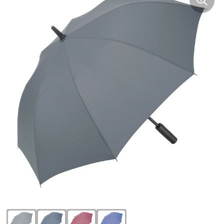
Kinderen, Peuters en Baby's
Blazers
Gereedschap
Ondergoed en Sokken
Klokken, horloges en weerstations
Broeken en Rokken
Gilets
Polo's
Lampen en Gereedschap
Dekens, Fleecedekens en Kussens
Handschoenen en Sjaals
Schoenen en accessoires
Lanyards
Caps, Hoeden en Mutsen
Hoofdbescherming
Sportaccessoires
Levensmiddelen
Gilets
Hygiëne en Persoonlijke verzorging
Sweaters
Multimedia
Kledingaccessoires
Jassen
T-Shirts
Paraplu's
Ondergoed, Sokken en Nachtkleding
Kledingaccessoires
Trainingspakken
Persoonlijke verzorging
Overhemden
Ondergoed en Sokken
Vesten
Reisbenodigdheden
Peuters en Baby's
Overalls
Zweetbandjes