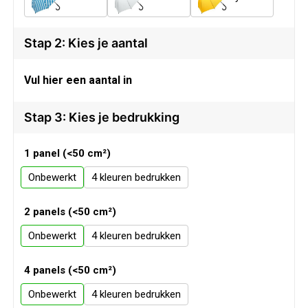
Veiligheid, Auto en Fiets
Sweaters
Vrije tijd en Strand
T-Shirts
Stap 2: Kies je aantal
Waterflesjes
Veiligheidssignalering en Verlichting
Vul hier een aantal in
Veiligheidsvesten en Veiligheidshesjes
Stap 3: Kies je bedrukking
Vesten
1 panel (<50 cm²)
Onbewerkt
4
Oog- en gelaatsbescherming
2 panels (<50 cm²)
Gehoorbescherming
Onbewerkt
4
Ademhalingsbescherming
4 panels (<50 cm²)
Onbewerkt
4