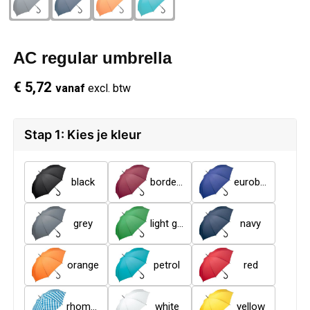
Schrijfwaren
Regenkleding
Overhemden
Zwemkleding
AC regular umbrella
Sleutelhangers
Schoenen
Polo's
€ 5,72
vanaf
excl. btw
Snoepgoed
Vesten
Reflecterende polo's
Spellen
Reflecterende vesten
Stap 1: Kies je kleur
Sport
Regenkleding
black
bordeaux
euroblue
Draagtassen
Restauranttextiel
grey
light green
navy
Themapakketten
Schoenen
orange
petrol
red
USB Sticks
Schorten en Sloven
rhombus design
white
yellow