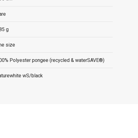
are
85 g
ne size
00% Polyester pongee (recycled & waterSAVE®)
aturewhite wS/black