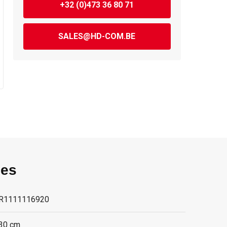
+32 (0)473 36 80 71
SALES@HD-COM.BE
ies
R1111116920
30 cm