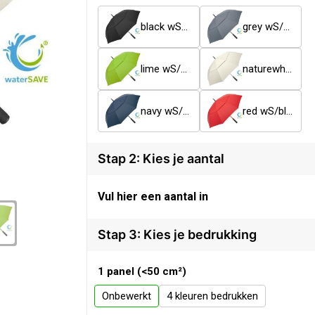
black wS/black
grey wS/black
lime wS/black
naturewhite wS/black
navy wS/black
red wS/black
Stap 2: Kies je aantal
Vul hier een aantal in
Stap 3: Kies je bedrukking
1 panel (<50 cm²)
Onbewerkt
4