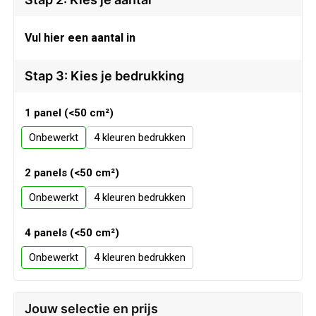
Veiligheid, Auto en Fiets
Sweaters
Vul hier een aantal in
Vrije tijd en Strand
T-Shirts
Stap 3: Kies je bedrukking
Waterflesjes
Veiligheidssignalering en Verlichting
1 panel (<50 cm²)
Veiligheidsvesten en Veiligheidshesjes
Onbewerkt
4
Vesten
2 panels (<50 cm²)
Oog- en gelaatsbescherming
Onbewerkt
4
Gehoorbescherming
4 panels (<50 cm²)
Onbewerkt
4
Ademhalingsbescherming
Jouw selectie en prijs