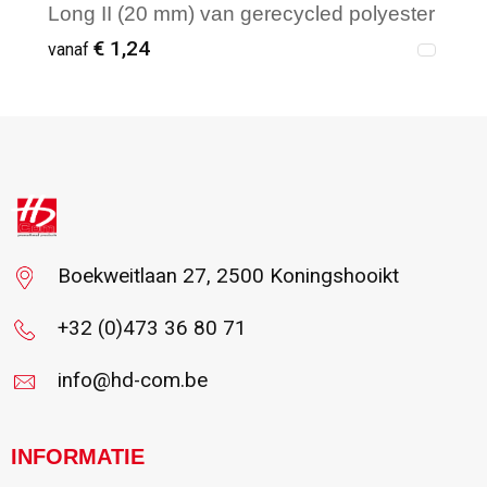
Long II (20 mm) van gerecycled polyester
(100% rPET) met 20 mm karabijnhaak en
€ 1,24
vanaf
veiligheidssluiting
Vanaf : 1
Boekweitlaan 27, 2500 Koningshooikt
+32 (0)473 36 80 71
info@hd-com.be
INFORMATIE