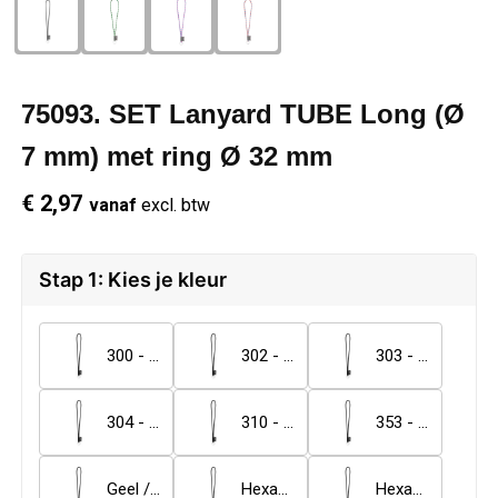
Schrijfwaren
Regenkleding
Overhemden
Zwemkleding
Sleutelhangers
Schoenen
Polo's
75093. SET Lanyard TUBE Long (Ø
Snoepgoed
Vesten
Reflecterende polo's
7 mm) met ring Ø 32 mm
€ 2,97
vanaf
excl. btw
Spellen
Reflecterende vesten
Sport
Regenkleding
Stap 1: Kies je kleur
Draagtassen
Restauranttextiel
300 - Zwart
302 - Rood
303 - Blauw
Themapakketten
Schoenen
304 - Licht blauw
310 - Geel
353 - Zwart / Licht blauw
USB Sticks
Schorten en Sloven
Geel / Licht blauw
Hexachrome geel / Royal blauw
Hexachrome groen / Zwart