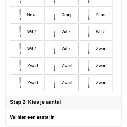
Veiligheid, Auto en Fiets
Sweaters
Hexachrome roze / Royal blauw
Oranje hexachrome / Royal blauw
Paars / Licht blauw
Vrije tijd en Strand
T-Shirts
Waterflesjes
Veiligheidssignalering en Verlichting
Wit / Groen
Wit / Licht blauw
Wit / Oranje
Veiligheidsvesten en Veiligheidshesjes
Wit / Rood
Wit / Royaalblauw
Zwart / Geel
Vesten
Zwart / Grijs
Zwart / Groen
Zwart / Oranje
Oog- en gelaatsbescherming
Zwart / Rood
Zwart / Royal blauw
Zwart / Wit
Gehoorbescherming
Stap 2: Kies je aantal
Ademhalingsbescherming
Vul hier een aantal in