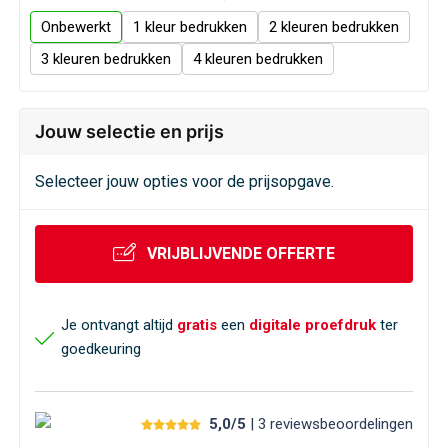
Veiligheid, Auto en Fiets
Sweaters
Onbewerkt
1
2
Vrije tijd en Strand
T-Shirts
3
4
Waterflesjes
Veiligheidssignalering en Verlichting
Jouw selectie en prijs
Veiligheidsvesten en Veiligheidshesjes
Selecteer jouw opties voor de prijsopgave.
Vesten
VRIJBLIJVENDE OFFERTE
Oog- en gelaatsbescherming
Gehoorbescherming
Je ontvangt altijd
gratis
een
digitale proefdruk
ter
goedkeuring
Ademhalingsbescherming
5,0/5
| 3
reviews
beoordelingen