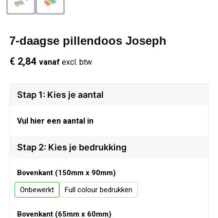
Schrijfwaren
Regenkleding
Overhemden
Zwemkleding
7-daagse pillendoos Joseph
Sleutelhangers
Schoenen
Polo's
€ 2,84
vanaf
excl. btw
Snoepgoed
Vesten
Reflecterende polo's
Spellen
Reflecterende vesten
Stap 1: Kies je aantal
Sport
Regenkleding
Vul hier een aantal in
Draagtassen
Restauranttextiel
Stap 2: Kies je bedrukking
Themapakketten
Schoenen
Bovenkant (150mm x 90mm)
Onbewerkt
Full colour
USB Sticks
Schorten en Sloven
Bovenkant (65mm x 60mm)