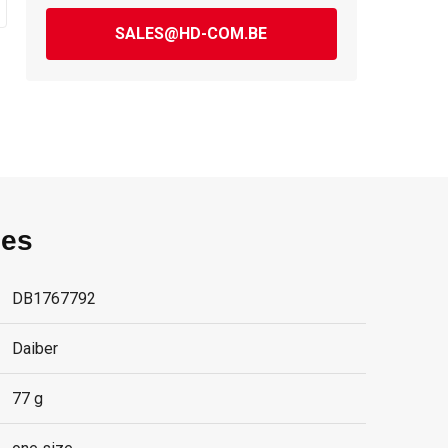
SALES@HD-COM.BE
ies
DB1767792
Daiber
77 g