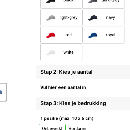
black
dark-grey
light-grey
navy
red
royal
white
Stap 2: Kies je aantal
Vul hier een aantal in
Stap 3: Kies je bedrukking
1 positie (max. 10 x 6 cm)
Onbewerkt
Borduren