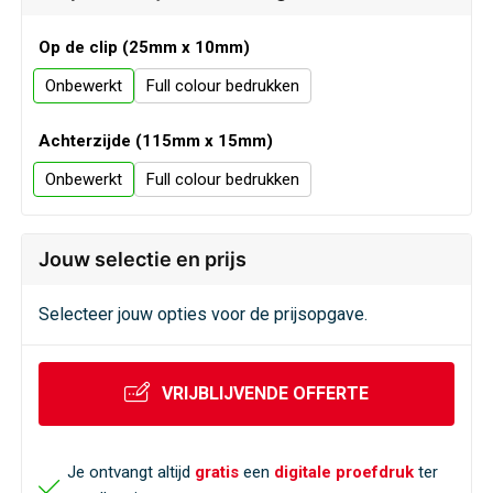
Veiligheid, Auto en Fiets
Sweaters
Op de clip (25mm x 10mm)
Vrije tijd en Strand
T-Shirts
Onbewerkt
Full colour
Waterflesjes
Veiligheidssignalering en Verlichting
Achterzijde (115mm x 15mm)
Onbewerkt
Full colour
Veiligheidsvesten en Veiligheidshesjes
Vesten
Jouw selectie en prijs
Oog- en gelaatsbescherming
Selecteer jouw opties voor de prijsopgave.
Gehoorbescherming
VRIJBLIJVENDE OFFERTE
Ademhalingsbescherming
Je ontvangt altijd
gratis
een
digitale proefdruk
ter