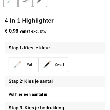
Schrijfwaren
Regenkleding
Overhemden
Zwemkleding
4-in-1 Highlighter
Sleutelhangers
Schoenen
Polo's
€ 0,98
vanaf
excl. btw
Snoepgoed
Vesten
Reflecterende polo's
Spellen
Reflecterende vesten
Stap 1: Kies je kleur
Sport
Regenkleding
Wit
Zwart
Draagtassen
Restauranttextiel
Stap 2: Kies je aantal
Themapakketten
Schoenen
Vul hier een aantal in
USB Sticks
Schorten en Sloven
Stap 3: Kies je bedrukking