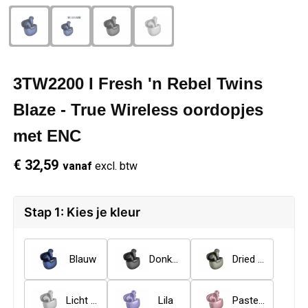
Schrijfwaren
Regenkleding
Overhemden
Zwemkleding
Sleutelhangers
Schoenen
Polo's
3TW2200 I Fresh 'n Rebel Twins
Snoepgoed
Vesten
Reflecterende polo's
Blaze - True Wireless oordopjes
Spellen
Reflecterende vesten
met ENC
€ 32,59
Sport
Regenkleding
vanaf
excl. btw
Draagtassen
Restauranttextiel
Stap 1: Kies je kleur
Themapakketten
Schoenen
Blauw
Donker gun metal
Dried Green
USB Sticks
Schorten en Sloven
Licht Grijs
Lila
Pastel rose