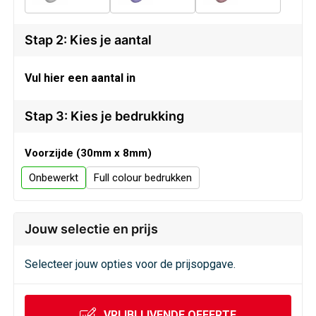
Veiligheid, Auto en Fiets
Sweaters
Stap 2: Kies je aantal
Vrije tijd en Strand
T-Shirts
Vul hier een aantal in
Waterflesjes
Veiligheidssignalering en Verlichting
Stap 3: Kies je bedrukking
Veiligheidsvesten en Veiligheidshesjes
Vesten
Voorzijde (30mm x 8mm)
Onbewerkt
Full colour
Oog- en gelaatsbescherming
Gehoorbescherming
Jouw selectie en prijs
Selecteer jouw opties voor de prijsopgave.
Ademhalingsbescherming
VRIJBLIJVENDE OFFERTE