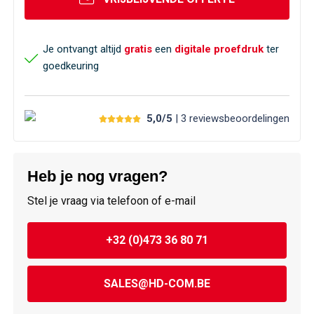
Je ontvangt altijd
gratis
een
digitale proefdruk
ter
goedkeuring
5,0/5
| 3
reviews
beoordelingen
Heb je nog vragen?
Stel je vraag via telefoon of e-mail
+32 (0)473 36 80 71
SALES@HD-COM.BE