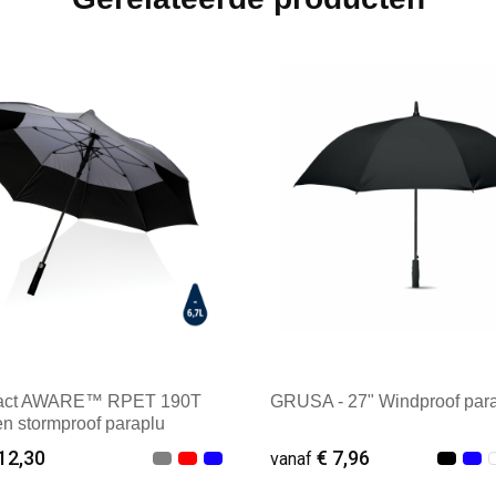
pact AWARE™ RPET 190T
GRUSA - 27" Windproof par
en stormproof paraplu
12,30
€ 7,96
vanaf