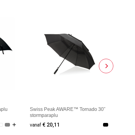
aplu
Swiss Peak AWARE™ Tornado 30"
stormparaplu
€ 20,11
vanaf