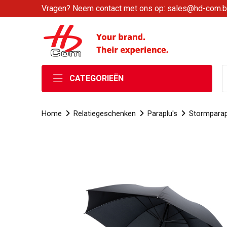
Vragen? Neem contact met ons op: sales@hd-com.
CATEGORIEËN
Home
Relatiegeschenken
Paraplu's
Stormparap