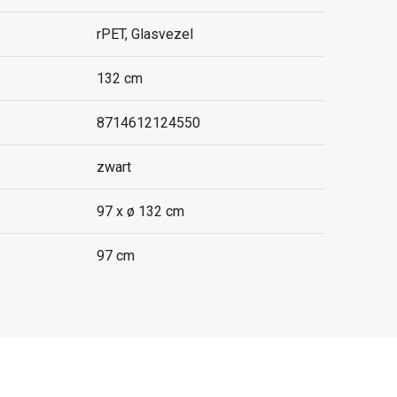
rPET, Glasvezel
132 cm
8714612124550
zwart
97 x ø 132 cm
97 cm