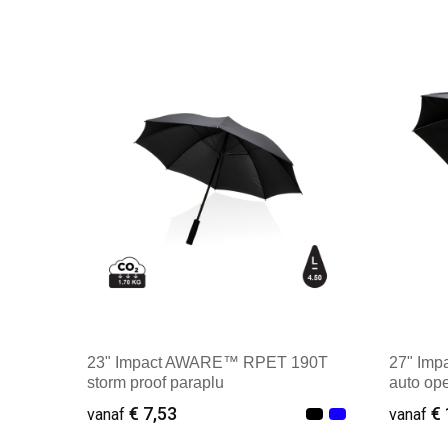
23" Impact AWARE™ RPET 190T
27" Im
storm proof paraplu
auto op
€ 7,53
€ 
vanaf
vanaf