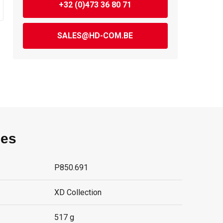
+32 (0)473 36 80 71
SALES@HD-COM.BE
ies
P850.691
XD Collection
517 g