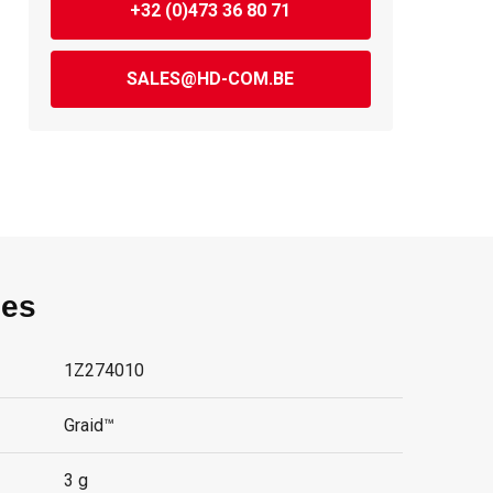
+32 (0)473 36 80 71
SALES@HD-COM.BE
ies
1Z274010
Graid™
3 g