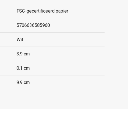
FSC-gecertificeerd papier
5706636585960
Wit
3.9 cm
0.1 cm
9.9 cm