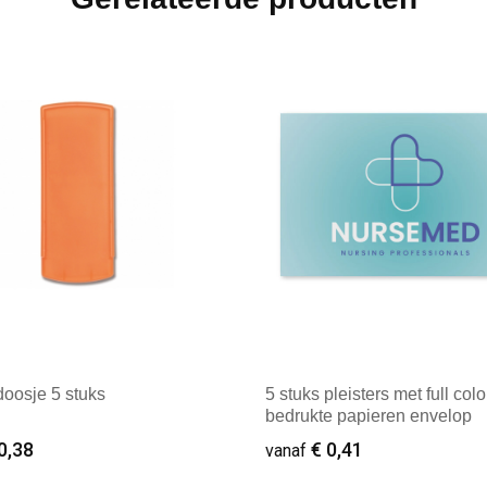
doosje 5 stuks
5 stuks pleisters met full colo
bedrukte papieren envelop
0,38
€ 0,41
vanaf