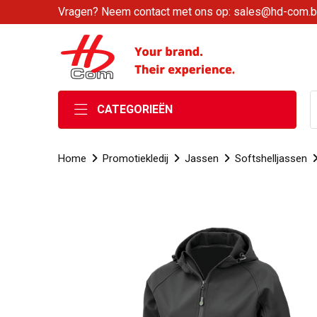
Vragen? Neem contact met ons op: sales@hd-com.
CATEGORIEËN
Home
Promotiekledij
Jassen
Softshelljassen