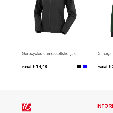
Gerecycled damessoftshelljas
3-laags 
€ 14,48
€ 
vanaf
vanaf
Vanaf : 2
Vana
INFOR