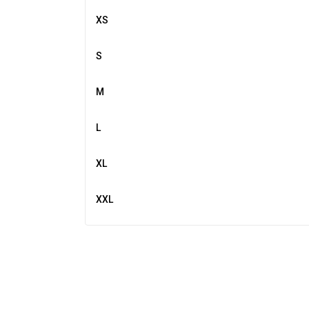
XS
S
M
L
XL
XXL