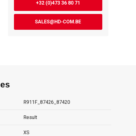
+32 (0)473 36 80 71
SALES@HD-COM.BE
ies
R911F_87426_87420
Result
XS