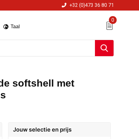
+32 (0)473 36 80 71
0
Taal
de softshell met
es
Jouw selectie en prijs