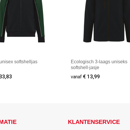
unisex softshelljas
Ecologisch 3-laags uniseks
softshell-jasje
33,83
€ 13,99
vanaf
f : 1
Vanaf : 2
MATIE
KLANTENSERVICE