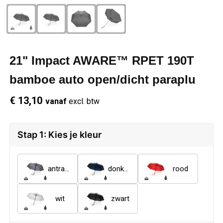
Schrijfwaren
Regenkleding
Overhemden
Zwemkleding
Sleutelhangers
Schoenen
Polo's
21" Impact AWARE™ RPET 190T
Snoepgoed
Vesten
Reflecterende polo's
bamboe auto open/dicht paraplu
Spellen
Reflecterende vesten
€ 13,10
vanaf
excl. btw
Sport
Regenkleding
Stap 1: Kies je kleur
Draagtassen
Restauranttextiel
antraciet
donkerblauw
rood
Themapakketten
Schoenen
wit
zwart
USB Sticks
Schorten en Sloven