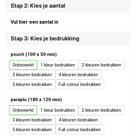
Veiligheid, Auto en Fiets
Sweaters
Stap 2: Kies je aantal
Vrije tijd en Strand
T-Shirts
Vul hier een aantal in
Waterflesjes
Veiligheidssignalering en Verlichting
Stap 3: Kies je bedrukking
Veiligheidsvesten en Veiligheidshesjes
pouch (100 x 50 mm)
Onbewerkt
1
2
Vesten
3
4
Oog- en gelaatsbescherming
5
Full colour
Gehoorbescherming
paraplu (180 x 120 mm)
Onbewerkt
1
2
Ademhalingsbescherming
3
4
5
Full colour