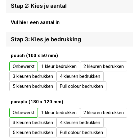
Veiligheid, Auto en Fiets
Sweaters
Stap 2: Kies je aantal
Vrije tijd en Strand
T-Shirts
Vul hier een aantal in
Waterflesjes
Veiligheidssignalering en Verlichting
Stap 3: Kies je bedrukking
Veiligheidsvesten en Veiligheidshesjes
pouch (100 x 50 mm)
Onbewerkt
1
2
Vesten
3
4
Oog- en gelaatsbescherming
5
Full colour
Gehoorbescherming
paraplu (180 x 120 mm)
Onbewerkt
1
2
Ademhalingsbescherming
3
4
5
Full colour