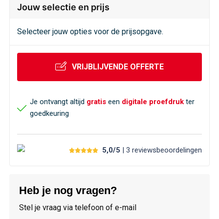
Veiligheid, Auto en Fiets
Sweaters
Jouw selectie en prijs
Vrije tijd en Strand
T-Shirts
Selecteer jouw opties voor de prijsopgave.
Waterflesjes
Veiligheidssignalering en Verlichting
VRIJBLIJVENDE OFFERTE
Veiligheidsvesten en Veiligheidshesjes
Je ontvangt altijd
gratis
een
digitale proefdruk
ter
Vesten
goedkeuring
Oog- en gelaatsbescherming
5,0/5
| 3
reviews
beoordelingen
Gehoorbescherming
Ademhalingsbescherming
Heb je nog vragen?
Stel je vraag via telefoon of e-mail