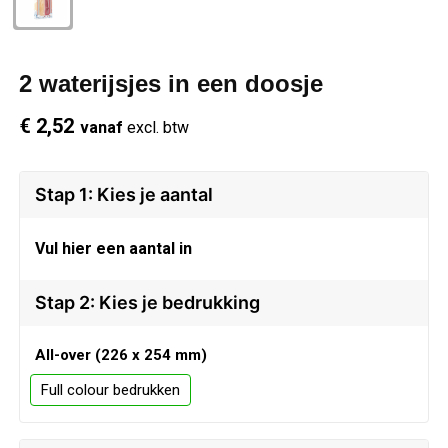
Schrijfwaren
Regenkleding
Overhemden
Zwemkleding
2 waterijsjes in een doosje
Sleutelhangers
Schoenen
Polo's
€ 2,52
vanaf
excl. btw
Snoepgoed
Vesten
Reflecterende polo's
Spellen
Reflecterende vesten
Stap 1: Kies je aantal
Sport
Regenkleding
Vul hier een aantal in
Draagtassen
Restauranttextiel
Stap 2: Kies je bedrukking
Themapakketten
Schoenen
All-over (226 x 254 mm)
Full colour
USB Sticks
Schorten en Sloven