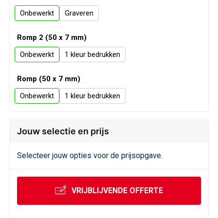
Veiligheid, Auto en Fiets
Sweaters
Onbewerkt
Graveren
Vrije tijd en Strand
T-Shirts
Romp 2 (50 x 7 mm)
Waterflesjes
Veiligheidssignalering en Verlichting
Onbewerkt
1
Romp (50 x 7 mm)
Veiligheidsvesten en Veiligheidshesjes
Onbewerkt
1
Vesten
Jouw selectie en prijs
Oog- en gelaatsbescherming
Selecteer jouw opties voor de prijsopgave.
Gehoorbescherming
Ademhalingsbescherming
VRIJBLIJVENDE OFFERTE