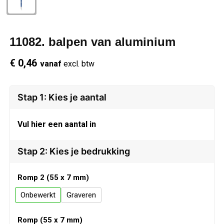
Schrijfwaren
Regenkleding
Overhemden
Zwemkleding
11082. balpen van aluminium
Sleutelhangers
Schoenen
Polo's
€ 0,46
vanaf
excl. btw
Snoepgoed
Vesten
Reflecterende polo's
Spellen
Reflecterende vesten
Stap 1: Kies je aantal
Sport
Regenkleding
Vul hier een aantal in
Draagtassen
Restauranttextiel
Stap 2: Kies je bedrukking
Themapakketten
Schoenen
Romp 2 (55 x 7 mm)
Onbewerkt
Graveren
USB Sticks
Schorten en Sloven
Romp (55 x 7 mm)