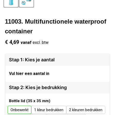
Schrijfwaren
Regenkleding
Overhemden
Zwemkleding
11003. Multifunctionele waterproof
Sleutelhangers
Schoenen
Polo's
container
Snoepgoed
Vesten
Reflecterende polo's
€ 4,69
vanaf
excl. btw
Spellen
Reflecterende vesten
Stap 1: Kies je aantal
Sport
Regenkleding
Vul hier een aantal in
Draagtassen
Restauranttextiel
Stap 2: Kies je bedrukking
Themapakketten
Schoenen
Bottle lid (35 x 35 mm)
USB Sticks
Schorten en Sloven
Onbewerkt
1
2