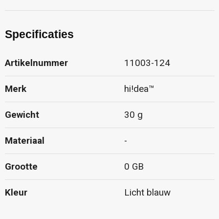
Specificaties
Artikelnummer
11003-124
Merk
hi!dea™
Gewicht
30 g
Materiaal
-
Grootte
0 GB
Kleur
Licht blauw