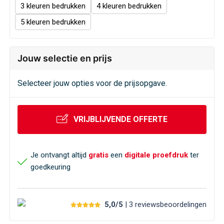
Veiligheid, Auto en Fiets
Sweaters
3
4
5
Vrije tijd en Strand
T-Shirts
Waterflesjes
Veiligheidssignalering en Verlichting
Jouw selectie en prijs
Veiligheidsvesten en Veiligheidshesjes
Selecteer jouw opties voor de prijsopgave.
Vesten
VRIJBLIJVENDE OFFERTE
Oog- en gelaatsbescherming
Je ontvangt altijd
gratis
een
digitale proefdruk
ter
Gehoorbescherming
goedkeuring
Ademhalingsbescherming
5,0/5
| 3
reviews
beoordelingen