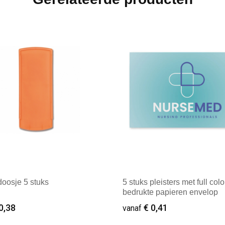
doosje 5 stuks
5 stuks pleisters met full colo
bedrukte papieren envelop
0,38
€ 0,41
vanaf