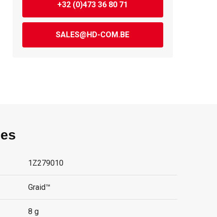
+32 (0)473 36 80 71
SALES@HD-COM.BE
ies
1Z279010
Graid™
8 g