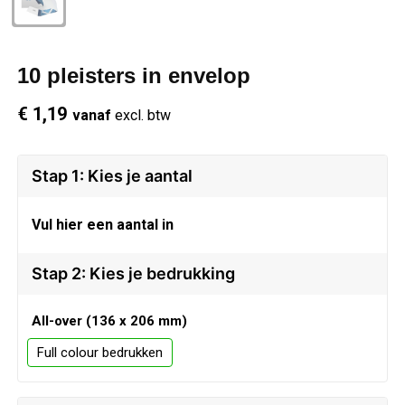
Schrijfwaren
Regenkleding
Overhemden
Zwemkleding
10 pleisters in envelop
Sleutelhangers
Schoenen
Polo's
€ 1,19
vanaf
excl. btw
Snoepgoed
Vesten
Reflecterende polo's
Spellen
Reflecterende vesten
Stap 1: Kies je aantal
Sport
Regenkleding
Vul hier een aantal in
Draagtassen
Restauranttextiel
Stap 2: Kies je bedrukking
Themapakketten
Schoenen
All-over (136 x 206 mm)
Full colour
USB Sticks
Schorten en Sloven