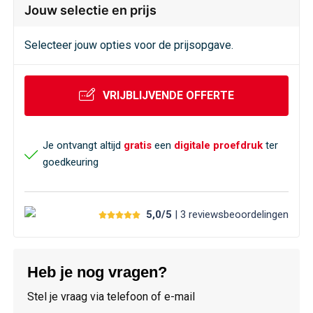
Veiligheid, Auto en Fiets
Sweaters
Jouw selectie en prijs
Vrije tijd en Strand
T-Shirts
Selecteer jouw opties voor de prijsopgave.
Waterflesjes
Veiligheidssignalering en Verlichting
VRIJBLIJVENDE OFFERTE
Veiligheidsvesten en Veiligheidshesjes
Je ontvangt altijd
gratis
een
digitale proefdruk
ter
Vesten
goedkeuring
Oog- en gelaatsbescherming
5,0/5
| 3
reviews
beoordelingen
Gehoorbescherming
Ademhalingsbescherming
Heb je nog vragen?
Stel je vraag via telefoon of e-mail